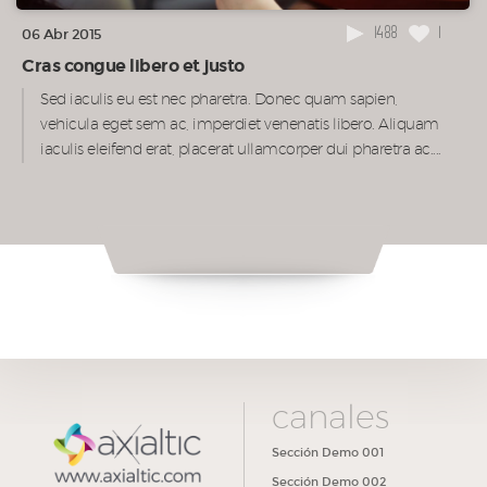
1488
1
06 Abr 2015
Cras congue libero et justo
Sed iaculis eu est nec pharetra. Donec quam sapien,
vehicula eget sem ac, imperdiet venenatis libero. Aliquam
iaculis eleifend erat, placerat ullamcorper dui pharetra ac....
canales
Sección Demo 001
Sección Demo 002