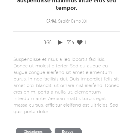
Suspendisse maximus vitae eros sed
tempor.
CANAL: Sección Demo 001
0:36
1554
1
Suspendisse et risus a leo lobortis facilisis.
Donec ut molestie tortor. Sed eu augue eu
augue congue eleifend sit amet elementum
purus. In nec facilisis dui. Duis imperdiet felis sit
amet orci blandit, ut ornare nisl eleifend. Donec
eros enim, porta a nulla ut, elementum
interdum ante. Aenean mattis turpis eget
massa cursus, efficitur eleifend est ultricies. Sed
quis porta dolor.
Ciudadanos
Europa